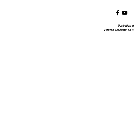
Illustration 
Photos Cinéaste en Vitr